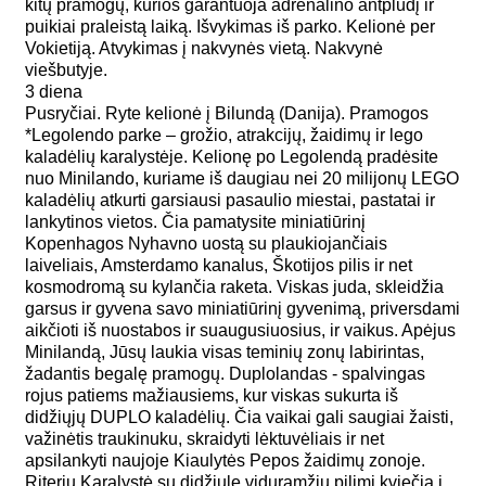
kitų pramogų, kurios garantuoja adrenalino antplūdį ir
puikiai praleistą laiką. Išvykimas iš parko. Kelionė per
Vokietiją. Atvykimas į nakvynės vietą. Nakvynė
viešbutyje.
3 diena
Pusryčiai. Ryte kelionė į Bilundą (Danija). Pramogos
*Legolendo parke – grožio, atrakcijų, žaidimų ir lego
kaladėlių karalystėje. Kelionę po Legolendą pradėsite
nuo Minilando, kuriame iš daugiau nei 20 milijonų LEGO
kaladėlių atkurti garsiausi pasaulio miestai, pastatai ir
lankytinos vietos. Čia pamatysite miniatiūrinį
Kopenhagos Nyhavno uostą su plaukiojančiais
laiveliais, Amsterdamo kanalus, Škotijos pilis ir net
kosmodromą su kylančia raketa. Viskas juda, skleidžia
garsus ir gyvena savo miniatiūrinį gyvenimą, priversdami
aikčioti iš nuostabos ir suaugusiuosius, ir vaikus. Apėjus
Minilandą, Jūsų laukia visas teminių zonų labirintas,
žadantis begalę pramogų. Duplolandas - spalvingas
rojus patiems mažiausiems, kur viskas sukurta iš
didžiųjų DUPLO kaladėlių. Čia vaikai gali saugiai žaisti,
važinėtis traukinuku, skraidyti lėktuvėliais ir net
apsilankyti naujoje Kiaulytės Pepos žaidimų zonoje.
Riterių Karalystė su didžiule viduramžių pilimi kviečia į