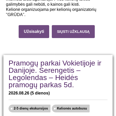
galimybės gali nebūti, o kainos gali kisti.
Kelionė organizuojama per kelionių organizatorių
"GRŪDA".
Užsisakyti
SIŲSTI UŽKLAUSĄ
Pramogų parkai Vokietijoje ir
Danijoje. Serengetis –
Legolendas – Heidės
pramogų parkas 5d.
2026.08.26
(5 dienos)
2-5 dienų ekskursijos
Kelionės autobusu