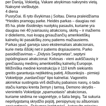
per Daniją, Vokietiją. Vakare atvykimas nakvynės vietą.
Nakvynė viešbutyje.
4 diena
Pusryčiai. Iš ryto išvykimas į Soltau. Diena praleidžiama
*Heidės pramogų parke. Heidės parkas – daugiau nei
85 ha. plote išsidėstęs nuotykių pasaulis, kuriame yra
daugiau nei 40 įvairiausių atrakcionų, skirtų – ir mažiems
ir dideliems, nuo kvapą gniaužiančių amerikietiškų
kalnelių iki pasakiškų zonų patiems mažiausiems.
Parkas ypač garsėja savo ekstremaliais atrakcionais,
kurie meta iššūkį net ir patiems drąsiausiems. Parko
pasididžiavimas – „Didysis Septynetas“, septyni
įspūdingiausi atrakcionai: Kolosas - vieni aukščiausių ir
greičiausių medinių amerikietiškų kalnelių Europoje.
Milžiniška medinė konstrukcija ir 110 km/h siekiantis
greitis garantuoja neįtikėtiną patirtį. Aštuonkojis - pirmieji
Vokietijoje „nardančiojo“ tipo kalneliai. Vagonėlis
akimirkai sustingsta virš didžiulių pabaisos nasrų, o tada
stačiu kampu krenta žemyn į tamsą. Demono skrydis -
vienintelis Vokietijoje „sparnuotasis“ atrakcionas,
kuriame sėdima ne vagonėlyje, o šalia bėgių. Tai sukuria
neprilygstamą skrydžio pojūtį, persipynusį su aštuoniais