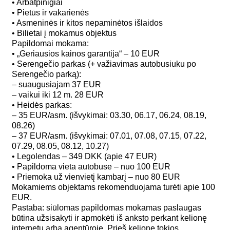
• Arbatpinigiai
• Pietūs ir vakarienės
• Asmeninės ir kitos nepaminėtos išlaidos
• Bilietai į mokamus objektus
Papildomai mokama:
• „Geriausios kainos garantija“ – 10 EUR
• Serengečio parkas (+ važiavimas autobusiuku po
Serengečio parką):
– suaugusiajam 37 EUR
– vaikui iki 12 m. 28 EUR
• Heidės parkas:
– 35 EUR/asm. (išvykimai: 03.30, 06.17, 06.24, 08.19,
08.26)
– 37 EUR/asm. (išvykimai: 07.01, 07.08, 07.15, 07.22,
07.29, 08.05, 08.12, 10.27)
• Legolendas – 349 DKK (apie 47 EUR)
• Papildoma vieta autobuse – nuo 100 EUR
• Priemoka už vienvietį kambarį – nuo 80 EUR
Mokamiems objektams rekomenduojama turėti apie 100
EUR.
Pastaba: siūlomas papildomas mokamas paslaugas
būtina užsisakyti ir apmokėti iš anksto perkant kelionę
internetu arba agentūroje. Prieš kelionę tokios