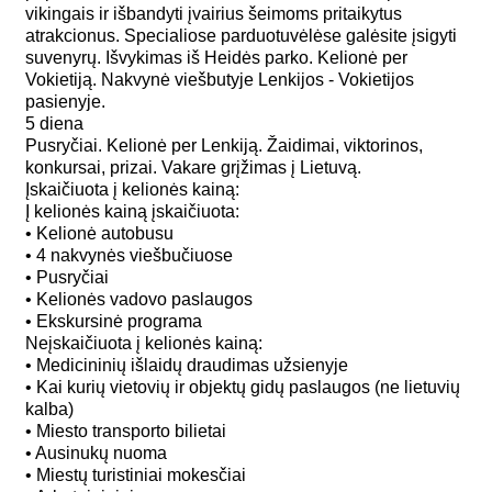
vikingais ir išbandyti įvairius šeimoms pritaikytus
atrakcionus. Specialiose parduotuvėlėse galėsite įsigyti
suvenyrų. Išvykimas iš Heidės parko. Kelionė per
Vokietiją. Nakvynė viešbutyje Lenkijos - Vokietijos
pasienyje.
5 diena
Pusryčiai. Kelionė per Lenkiją. Žaidimai, viktorinos,
konkursai, prizai. Vakare grįžimas į Lietuvą.
Įskaičiuota į kelionės kainą:
Į kelionės kainą įskaičiuota:
• Kelionė autobusu
• 4 nakvynės viešbučiuose
• Pusryčiai
• Kelionės vadovo paslaugos
• Ekskursinė programa
Neįskaičiuota į kelionės kainą:
• Medicininių išlaidų draudimas užsienyje
• Kai kurių vietovių ir objektų gidų paslaugos (ne lietuvių
kalba)
• Miesto transporto bilietai
• Ausinukų nuoma
• Miestų turistiniai mokesčiai