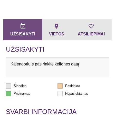
event_available
place
favorite_border
UŽSISAKYTI
VIETOS
ATSILIEPIMAI
UŽSISAKYTI
Kalendoriuje pasirinkite kelionės datą
Šiandien
Pasirinkta
Prieinamas
Nepasiekiamas
SVARBI INFORMACIJA