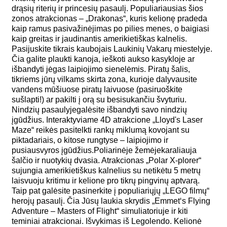
drąsių riterių ir princesių pasaulį. Populiariausias šios
zonos atrakcionas – „Drakonas“, kuris kelionę pradeda
kaip ramus pasivažinėjimas po pilies menes, o baigiasi
kaip greitas ir jaudinantis amerikietiškas kalnelis.
Pasijuskite tikrais kaubojais Laukinių Vakarų miestelyje.
Čia galite plaukti kanoja, ieškoti aukso kasykloje ar
išbandyti jėgas laipiojimo sienelėmis. Piratų šalis,
tikriems jūrų vilkams skirta zona, kurioje dalyvausite
vandens mūšiuose piratų laivuose (pasiruoškite
sušlapti!) ar pakilti į orą su besisukančiu švyturiu.
Nindzių pasaulyjegalėsite išbandyti savo nindzių
įgūdžius. Interaktyviame 4D atrakcione „Lloyd's Laser
Maze“ reikės pasitelkti rankų miklumą kovojant su
piktadariais, o kitose rungtyse – laipiojimo ir
pusiausvyros įgūdžius.Poliarinėje žemėjekaraliauja
šalčio ir nuotykių dvasia. Atrakcionas „Polar X-plorer“
sujungia amerikietiškus kalnelius su netikėtu 5 metrų
laisvuoju kritimu ir kelione pro tikrų pingvinų aptvarą.
Taip pat galėsite pasinerkite į populiariųjų „LEGO filmų“
herojų pasaulį. Čia Jūsų laukia skrydis „Emmet‘s Flying
Adventure – Masters of Flight“ simuliatoriuje ir kiti
teminiai atrakcionai. Išvykimas iš Legolendo. Kelionė