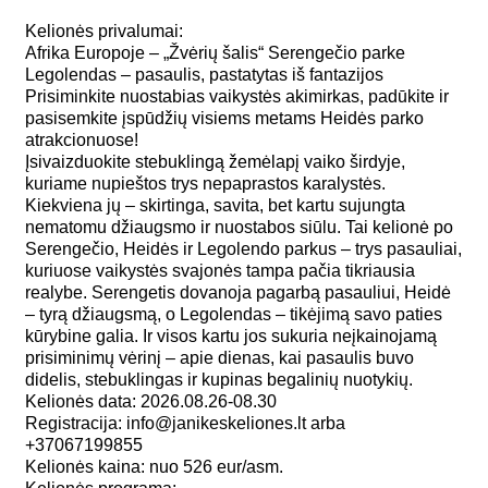
Kelionės privalumai:
Afrika Europoje – „Žvėrių šalis“ Serengečio parke
Legolendas – pasaulis, pastatytas iš fantazijos
Prisiminkite nuostabias vaikystės akimirkas, padūkite ir
pasisemkite įspūdžių visiems metams Heidės parko
atrakcionuose!
Įsivaizduokite stebuklingą žemėlapį vaiko širdyje,
kuriame nupieštos trys nepaprastos karalystės.
Kiekviena jų – skirtinga, savita, bet kartu sujungta
nematomu džiaugsmo ir nuostabos siūlu. Tai kelionė po
Serengečio, Heidės ir Legolendo parkus – trys pasauliai,
kuriuose vaikystės svajonės tampa pačia tikriausia
realybe. Serengetis dovanoja pagarbą pasauliui, Heidė
– tyrą džiaugsmą, o Legolendas – tikėjimą savo paties
kūrybine galia. Ir visos kartu jos sukuria neįkainojamą
prisiminimų vėrinį – apie dienas, kai pasaulis buvo
didelis, stebuklingas ir kupinas begalinių nuotykių.
Kelionės data: 2026.08.26-08.30
Registracija: info@janikeskeliones.lt arba
+37067199855
Kelionės kaina: nuo 526 eur/asm.