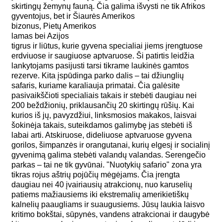
skirtingų žemynų fauną. Čia galima išvysti ne tik Afrikos
gyventojus, bet ir Šiaurės Amerikos
bizonus, Pietų Amerikos
lamas bei Azijos
tigrus ir liūtus, kurie gyvena specialiai jiems įrengtuose
erdviuose ir saugiuose aptvaruose. Ši patirtis leidžia
lankytojams pasijusti tarsi tikrame laukinės gamtos
rezerve. Kita įspūdinga parko dalis – tai džiunglių
safaris, kuriame karaliauja primatai. Čia galėsite
pasivaikščioti specialiais takais ir stebėti daugiau nei
200 beždžionių, priklausančių 20 skirtingų rūšių. Kai
kurios iš jų, pavyzdžiui, linksmosios makakos, laisvai
šokinėja takais, suteikdamos galimybę jas stebėti iš
labai arti. Atskiruose, dideliuose aptvaruose gyvena
gorilos, šimpanzės ir orangutanai, kurių elgesį ir socialinį
gyvenimą galima stebėti valandų valandas. Serengečio
parkas – tai ne tik gyvūnai. "Nuotykių safario" zona yra
tikras rojus aštrių pojūčių mėgėjams. Čia įrengta
daugiau nei 40 įvairiausių atrakcionų, nuo karuselių
patiems mažiausiems iki ekstremalių amerikietiškų
kalnelių paaugliams ir suaugusiems. Jūsų laukia laisvo
kritimo bokštai, sūpynės, vandens atrakcionai ir daugybė