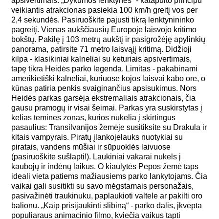
apsivertimais. „Dykumos lenktynės“ - katapulto principu
veikiantis atrakcionas pasiekia 100 km/h greitį vos per
2,4 sekundės. Pasiruoškite pajusti tikrą lenktynininko
pagreitį. Vienas aukščiausių Europoje laisvojo kritimo
bokštų. Pakilę į 103 metrų aukštį ir pasigrožėję apylinkių
panorama, patirsite 71 metro laisvąjį kritimą. Didžioji
kilpa - klasikiniai kalneliai su keturiais apsivertimais,
tapę tikra Heidės parko legenda. Limitas - pakabinami
amerikietiški kalneliai, kuriuose kojos laisvai kabo ore, o
kūnas patiria penkis svaiginančius apsisukimus. Nors
Heidės parkas garsėja ekstremaliais atrakcionais, čia
gausu pramogų ir visai šeimai. Parkas yra suskirstytas į
kelias temines zonas, kurios nukelia į skirtingus
pasaulius: Transilvanijos žemėje susitiksite su Drakula ir
kitais vampyrais. Piratų įlankojelauks nuotykiai su
piratais, vandens mūšiai ir sūpuoklės laivuose
(pasiruoškite sušlapti!). Laukiniai vakarai nukels į
kaubojų ir indėnų laikus. O kiaulytės Pepos žemė taps
ideali vieta patiems mažiausiems parko lankytojams. Čia
vaikai gali susitikti su savo mėgstamais personažais,
pasivažinėti traukinuku, paplaukioti valtele ar pakilti oro
balionu. „Kaip prisijaukinti slibiną“ - parko dalis, įkvėpta
populiaraus animacinio filmo, kviečia vaikus tapti