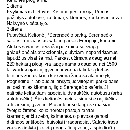
Kelionės programa:
1 diena
Išvykimas iš Lietuvos. Kelionė per Lenkiją. Pirmos
pažintys autobuse, žaidimai, viktorinos, konkursai, prizai.
Nakvynė viešbutyje.
2 diena
Pusryčiai. Kelionė į *Serengečio parką. Serengečio
safaris - didžiausias safario parkas Europoje, kuriame
Afrikos savanos peizažai persipina su kvapą
gniaužiančiais atrakcionais, siūlydami nepamirštamus
įspūdžius visai šeimai. Parkas, užimantis daugiau nei
220 hektarų plotą, yra tapęs namais daugiau nei 1500
laisvai klajojančių gyvūnų ir yra padalintas į kelias
temines zonas, kurių kiekviena žada savitą nuotykį.
Pagrindinė ir labiausiai lankytojus viliojanti parko dalis –
tai dešimties kilometrų ilgio Serengečio safaris. Jį
patirsite keliaudami specialiu dviaukščiu autobusu (arba
autobusėliu). Šios kelionės metu atsidursite neįtikėtinai
arti laukinių gyvūnų. Pro autobuso langus smalsiai
žvelgia žirafos, kelią neretai pastoja ramiai
kramsnojančių zebrų kaimenės, o pievose ganosi
didingos antilopės, buivolai ir raganosiai. Safario trasa
yra suskirstyta į keletą geografinių zonų, atspindinčių