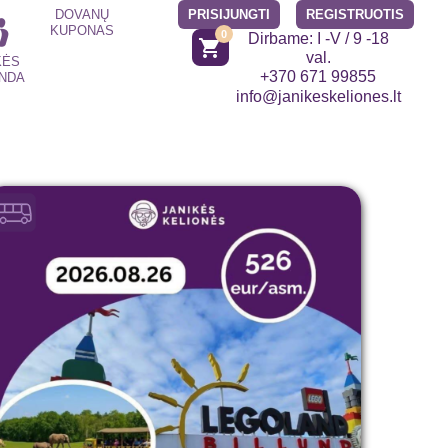
DOVANŲ
PRISIJUNGTI
REGISTRUOTIS
KUPONAS
0
Dirbame: I -V / 9 -18
shopping_cart
val.
KĖS
+370 671 99855
NDA
info@janikeskeliones.lt