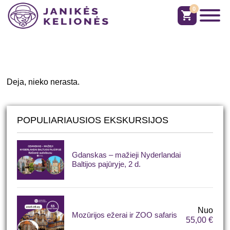
0
shopping_cart
Deja, nieko nerasta.
POPULIARIAUSIOS EKSKURSIJOS
Gdanskas – mažieji Nyderlandai
Baltijos pajūryje, 2 d.
Nuo
Mozūrijos ežerai ir ZOO safaris
55,00
€