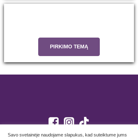
Patinka tai, ką tu matai? Ar jūs pasiruošę
išsiskirti? Jūs žinote, ką daryti!
PIRKIMO TEMĄ
Savo svetainėje naudojame slapukus, kad suteiktume jums