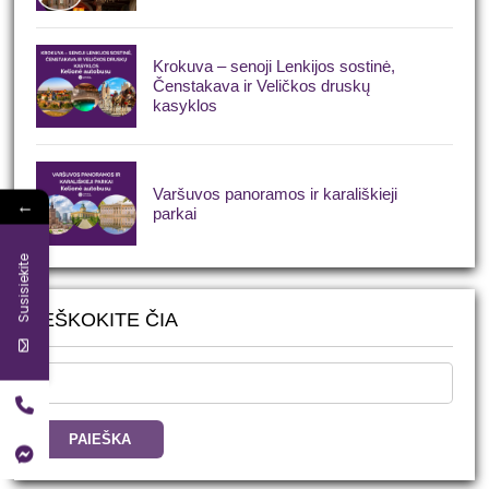
Krokuva – senoji Lenkijos sostinė,
Čenstakava ir Veličkos druskų
kasyklos
Varšuvos panoramos ir karališkieji
←
parkai
Susisiekite
IEŠKOKITE ČIA
Ieškoti: