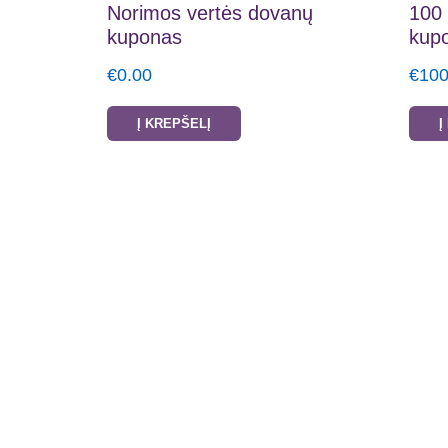
Norimos vertės dovanų
100 
kuponas
kup
€
0.00
€
100
Į KREPŠELĮ
Į