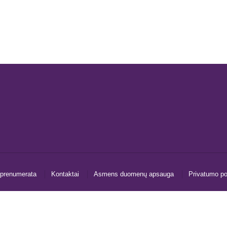
 prenumerata
Kontaktai
Asmens duomenų apsauga
Privatumo pol
←
Susisiekite
Kontaktinė forma