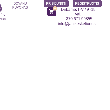
DOVANŲ
PRISIJUNGTI
REGISTRUOTIS
KUPONAS
0
Dirbame: I -V / 9 -18
shopping_cart
val.
KĖS
+370 671 99855
NDA
info@janikeskeliones.lt