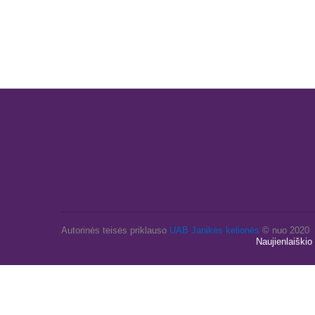
Autorinės teisės priklauso
UAB Janikės kelionės
© nuo 2020
Naujienlaiškio