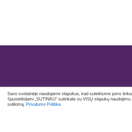
Savo svetainėje naudojame slapukus, kad suteiktume jums tinkami
Spustelėdami „SUTINKU“ sutinkate su VISŲ slapukų naudojimu. Ta
Autorinės teisės priklauso
UAB Janikės kelionės
© nuo 2020
Naujienlaiškio
sutikimą.
Privatumo Politika