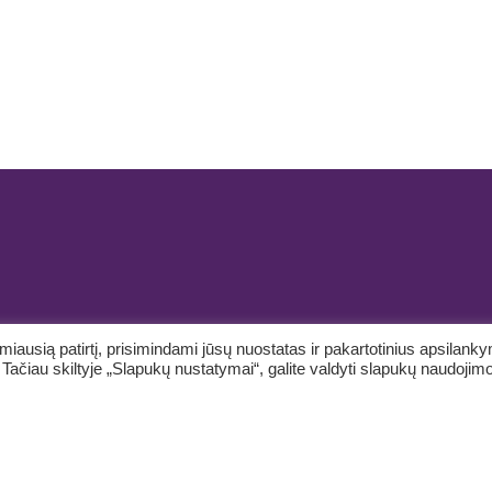
ausią patirtį, prisimindami jūsų nuostatas ir pakartotinius apsilank
čiau skiltyje „Slapukų nustatymai“, galite valdyti slapukų naudojim
Svetainių kūrimas
 prenumerata
Kontaktai
Asmens duomenų apsauga
Privatumo pol
←
Susisiekite
Kontaktinė forma