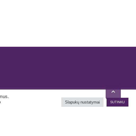

ymus.
o
Slapukų nustatymai
SUTINKU
itika
Pirkimo internetu taisyklės
Naudinga informacija
Žinutė