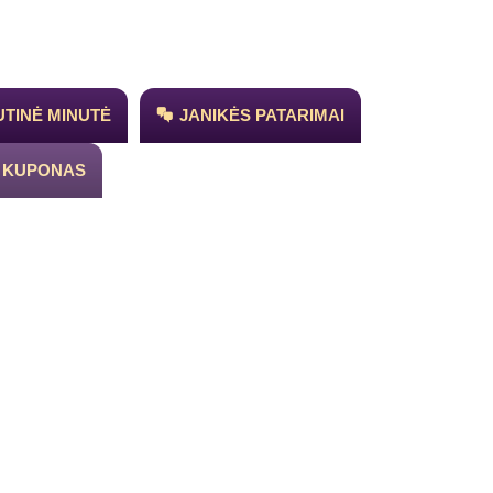
TINĖ MINUTĖ
JANIKĖS PATARIMAI
 KUPONAS