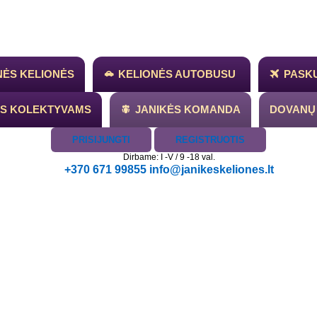
NĖS KELIONĖS
KELIONĖS AUTOBUSU
PASKU
ĖS KOLEKTYVAMS
JANIKĖS KOMANDA
DOVANŲ
PRISIJUNGTI
REGISTRUOTIS
Dirbame: I -V / 9 -18 val.
+370 671 99855 info@janikeskeliones.lt